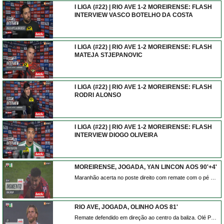
I LIGA (#22) | RIO AVE 1-2 MOREIRENSE: FLASH
INTERVIEW VASCO BOTELHO DA COSTA
I LIGA (#22) | RIO AVE 1-2 MOREIRENSE: FLASH
MATEJA STJEPANOVIC
I LIGA (#22) | RIO AVE 1-2 MOREIRENSE: FLASH
RODRI ALONSO
I LIGA (#22) | RIO AVE 1-2 MOREIRENSE: FLASH
INTERVIEW DIOGO OLIVEIRA
MOREIRENSE, JOGADA, YAN LINCON AOS 90'+4'
Maranhão acerta no poste direito com remate com o pé direito do lado direito da área. Assistência de Cedric Teguia depois de um contra ataque.
RIO AVE, JOGADA, OLINHO AOS 81'
Remate defendido em direção ao centro da baliza. Olé Pohlmann de cabeça no coração da área. Assistência de Diogo Bezerra com um cruzamento para a área.