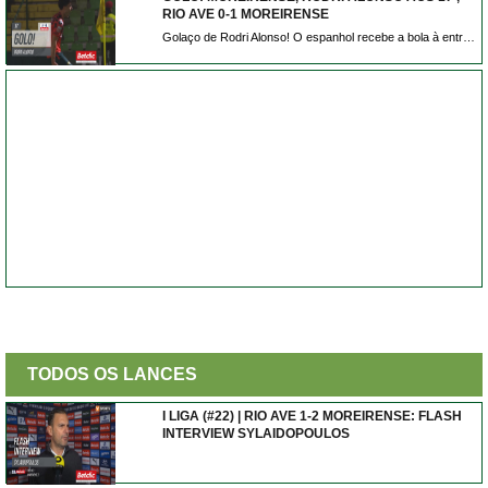
RIO AVE 0-1 MOREIRENSE
Golaço de Rodri Alonso! O espanhol recebe a bola à entrada da área e atira forte e colocado e inaugura o marcador em Vila do Conde.
TODOS OS LANCES
I LIGA (#22) | RIO AVE 1-2 MOREIRENSE: FLASH
INTERVIEW SYLAIDOPOULOS