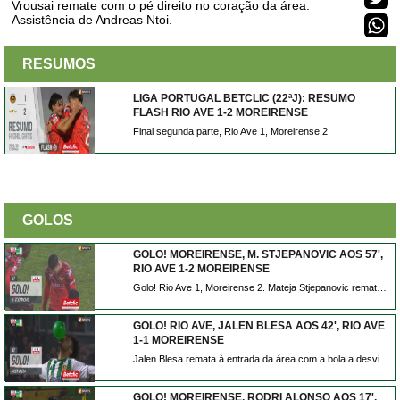
Vrousai remate com o pé direito no coração da área.
Assistência de Andreas Ntoi.
RESUMOS
LIGA PORTUGAL BETCLIC (22ªJ): RESUMO
FLASH RIO AVE 1-2 MOREIRENSE
Final segunda parte, Rio Ave 1, Moreirense 2.
GOLOS
GOLO! MOREIRENSE, M. STJEPANOVIC AOS 57',
RIO AVE 1-2 MOREIRENSE
Golo! Rio Ave 1, Moreirense 2. Mateja Stjepanovic remate com o pé direito de fora da área.
GOLO! RIO AVE, JALEN BLESA AOS 42', RIO AVE
1-1 MOREIRENSE
Jalen Blesa remata à entrada da área com a bola a desviar em Stjepanovic e a trair André Ferreira. Está feito o empate em Vila do Conde.
GOLO! MOREIRENSE, RODRI ALONSO AOS 17',