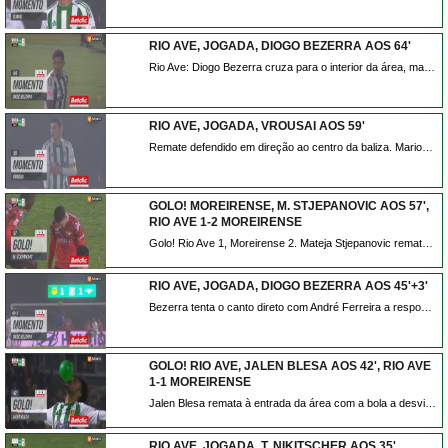
RIO AVE, JOGADA, DIOGO BEZERRA AOS 64'
Rio Ave: Diogo Bezerra cruza para o interior da área, mas André Ferreira agarra e evita o perigo!
RIO AVE, JOGADA, VROUSAI AOS 59'
Remate defendido em direção ao centro da baliza. Marios Vrousai remate com o pé direito no coração da área. Assistência de Andreas Ntoi.
GOLO! MOREIRENSE, M. STJEPANOVIC AOS 57',
RIO AVE 1-2 MOREIRENSE
Golo! Rio Ave 1, Moreirense 2. Mateja Stjepanovic remate com o pé direito de fora da área.
RIO AVE, JOGADA, DIOGO BEZERRA AOS 45'+3'
Bezerra tenta o canto direto com André Ferreira a responder com uma grande defesa.
GOLO! RIO AVE, JALEN BLESA AOS 42', RIO AVE
1-1 MOREIRENSE
Jalen Blesa remata à entrada da área com a bola a desviar em Stjepanovic e a trair André Ferreira. Está feito o empate em Vila do Conde.
RIO AVE, JOGADA, T. NIKITSCHER AOS 35'