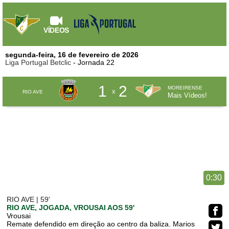
VÍDEOS
segunda-feira, 16 de fevereiro de 2026
Liga Portugal Betclic
- Jornada 22
1
2
MOREIRENSE
x
RIO AVE
Mais Vídeos!
0:30
RIO AVE | 59'
RIO AVE, JOGADA, VROUSAI AOS 59'
Vrousai
Remate defendido em direção ao centro da baliza. Marios