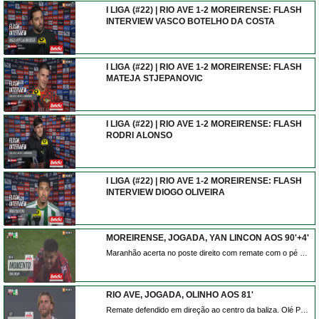
I LIGA (#22) | RIO AVE 1-2 MOREIRENSE: FLASH
INTERVIEW VASCO BOTELHO DA COSTA
I LIGA (#22) | RIO AVE 1-2 MOREIRENSE: FLASH
MATEJA STJEPANOVIC
I LIGA (#22) | RIO AVE 1-2 MOREIRENSE: FLASH
RODRI ALONSO
I LIGA (#22) | RIO AVE 1-2 MOREIRENSE: FLASH
INTERVIEW DIOGO OLIVEIRA
MOREIRENSE, JOGADA, YAN LINCON AOS 90'+4'
Maranhão acerta no poste direito com remate com o pé direito do lado direito da área. Assistência de Cedric Teguia depois de um contra ataque.
RIO AVE, JOGADA, OLINHO AOS 81'
Remate defendido em direção ao centro da baliza. Olé Pohlmann de cabeça no coração da área. Assistência de Diogo Bezerra com um cruzamento para a área.