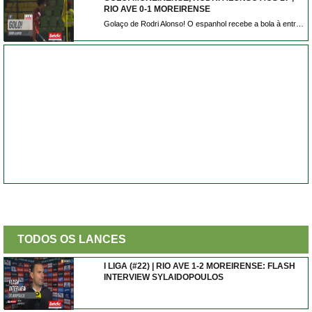
RIO AVE 0-1 MOREIRENSE
Golaço de Rodri Alonso! O espanhol recebe a bola à entrada da área e atira forte e colocado e inaugura o marcador em Vila do Conde.
TODOS OS LANCES
I LIGA (#22) | RIO AVE 1-2 MOREIRENSE: FLASH
INTERVIEW SYLAIDOPOULOS