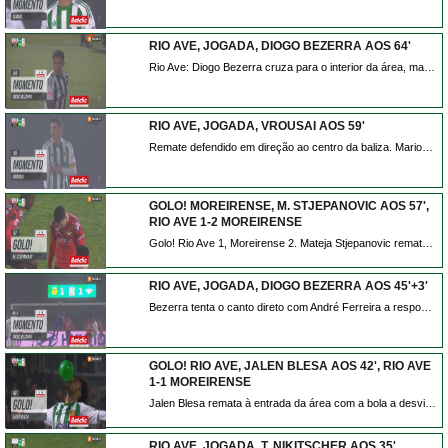
RIO AVE, JOGADA, DIOGO BEZERRA AOS 64'
Rio Ave: Diogo Bezerra cruza para o interior da área, mas André Ferreira agarra e evita o perigo!
RIO AVE, JOGADA, VROUSAI AOS 59'
Remate defendido em direção ao centro da baliza. Marios Vrousai remate com o pé direito no coração da área. Assistência de Andreas Ntoi.
GOLO! MOREIRENSE, M. STJEPANOVIC AOS 57',
RIO AVE 1-2 MOREIRENSE
Golo! Rio Ave 1, Moreirense 2. Mateja Stjepanovic remate com o pé direito de fora da área.
RIO AVE, JOGADA, DIOGO BEZERRA AOS 45'+3'
Bezerra tenta o canto direto com André Ferreira a responder com uma grande defesa.
GOLO! RIO AVE, JALEN BLESA AOS 42', RIO AVE
1-1 MOREIRENSE
Jalen Blesa remata à entrada da área com a bola a desviar em Stjepanovic e a trair André Ferreira. Está feito o empate em Vila do Conde.
RIO AVE, JOGADA, T. NIKITSCHER AOS 35'