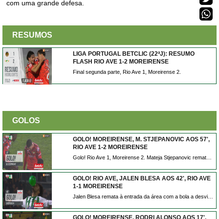
com uma grande defesa.
RESUMOS
LIGA PORTUGAL BETCLIC (22ªJ): RESUMO
FLASH RIO AVE 1-2 MOREIRENSE
Final segunda parte, Rio Ave 1, Moreirense 2.
GOLOS
GOLO! MOREIRENSE, M. STJEPANOVIC AOS 57',
RIO AVE 1-2 MOREIRENSE
Golo! Rio Ave 1, Moreirense 2. Mateja Stjepanovic remate com o pé direito de fora da área.
GOLO! RIO AVE, JALEN BLESA AOS 42', RIO AVE
1-1 MOREIRENSE
Jalen Blesa remata à entrada da área com a bola a desviar em Stjepanovic e a trair André Ferreira. Está feito o empate em Vila do Conde.
GOLO! MOREIRENSE, RODRI ALONSO AOS 17',