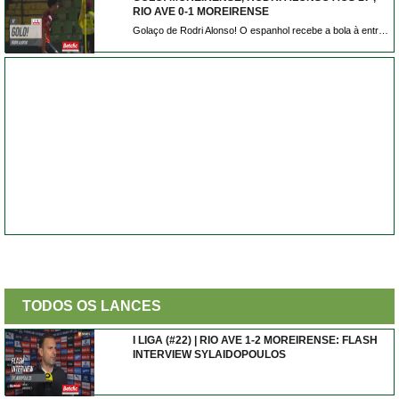
RIO AVE 0-1 MOREIRENSE
Golaço de Rodri Alonso! O espanhol recebe a bola à entrada da área e atira forte e colocado e inaugura o marcador em Vila do Conde.
TODOS OS LANCES
I LIGA (#22) | RIO AVE 1-2 MOREIRENSE: FLASH
INTERVIEW SYLAIDOPOULOS