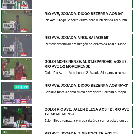
RIO AVE, JOGADA, DIOGO BEZERRA AOS 64'
Rio Ave: Diogo Bezerra cruza para o interior da área, mas André Ferreira agarra e evita o perigo!
RIO AVE, JOGADA, VROUSAI AOS 59'
Remate defendido em direção ao centro da baliza. Marios Vrousai remate com o pé direito no coração da área. Assistência de Andreas Ntoi.
GOLO! MOREIRENSE, M. STJEPANOVIC AOS 57',
RIO AVE 1-2 MOREIRENSE
Golo! Rio Ave 1, Moreirense 2. Mateja Stjepanovic remate com o pé direito de fora da área.
RIO AVE, JOGADA, DIOGO BEZERRA AOS 45'+3'
Bezerra tenta o canto direto com André Ferreira a responder com uma grande defesa.
GOLO! RIO AVE, JALEN BLESA AOS 42', RIO AVE
1-1 MOREIRENSE
Jalen Blesa remata à entrada da área com a bola a desviar em Stjepanovic e a trair André Ferreira. Está feito o empate em Vila do Conde.
RIO AVE, JOGADA, T. NIKITSCHER AOS 35'