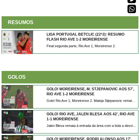
RESUMOS
LIGA PORTUGAL BETCLIC (22ªJ): RESUMO
FLASH RIO AVE 1-2 MOREIRENSE
Final segunda parte, Rio Ave 1, Moreirense 2.
GOLOS
GOLO! MOREIRENSE, M. STJEPANOVIC AOS 57',
RIO AVE 1-2 MOREIRENSE
Golo! Rio Ave 1, Moreirense 2. Mateja Stjepanovic remate com o pé direito de fora da área.
GOLO! RIO AVE, JALEN BLESA AOS 42', RIO AVE
1-1 MOREIRENSE
Jalen Blesa remata à entrada da área com a bola a desviar em Stjepanovic e a trair André Ferreira. Está feito o empate em Vila do Conde.
GOLO! MOREIRENSE, RODRI ALONSO AOS 17',