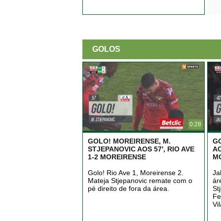
GOLOS
0:28
GOLO! MOREIRENSE, M.
GO
STJEPANOVIC AOS 57', RIO AVE
AO
1-2 MOREIRENSE
M
Golo! Rio Ave 1, Moreirense 2.
Ja
Mateja Stjepanovic remate com o
ár
pé direito de fora da área.
St
Fe
Vi