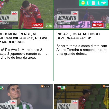
0:28
0
OLO! MOREIRENSE, M.
RIO AVE, JOGADA, DIOGO
JEPANOVIC AOS 57', RIO AVE
BEZERRA AOS 45'+3'
-2 MOREIRENSE
Bezerra tenta o canto direto com
lo! Rio Ave 1, Moreirense 2.
André Ferreira a responder com
teja Stjepanovic remate com o
uma grande defesa.
 direito de fora da área.