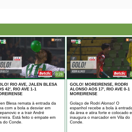
0:28
LO! RIO AVE, JALEN BLESA
GOLO! MOREIRENSE, RODRI
S 42', RIO AVE 1-1
ALONSO AOS 17', RIO AVE 0-1
OREIRENSE
MOREIRENSE
len Blesa remata à entrada da
Golaço de Rodri Alonso! O
ea com a bola a desviar em
espanhol recebe a bola à entrad
jepanovic e a trair André
da área e atira forte e colocado e
rreira. Está feito o empate em
inaugura o marcador em Vila do
la do Conde.
Conde.