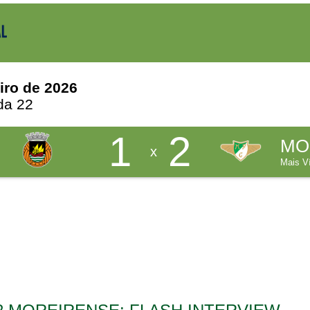
iro de 2026
da 22
1
2
MO
x
Mais V