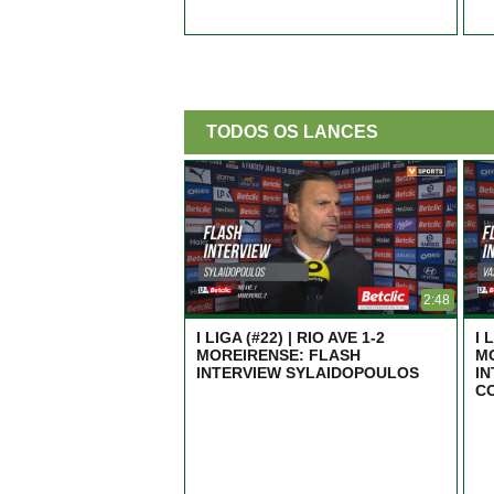
TODOS OS LANCES
2:48
I LIGA (#22) | RIO AVE 1-2
I 
MOREIRENSE: FLASH
M
INTERVIEW SYLAIDOPOULOS
I
C