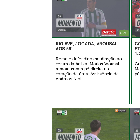
0:30
RIO AVE, JOGADA, VROUSAI
G
AOS 59'
ST
1
Remate defendido em direção ao
centro da baliza. Marios Vrousai
Go
remate com o pé direito no
Ma
coração da área. Assistência de
pé
Andreas Ntoi.