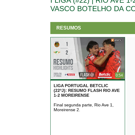
I LIGA (#22) | RIO AVE
VASCO BOTELHO DA C
RESUMOS
0:54
LIGA PORTUGAL BETCLIC
(22ªJ): RESUMO FLASH RIO AVE
1-2 MOREIRENSE
Final segunda parte, Rio Ave 1,
Moreirense 2.