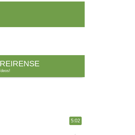
REIRENSE
ídeos!
5:02