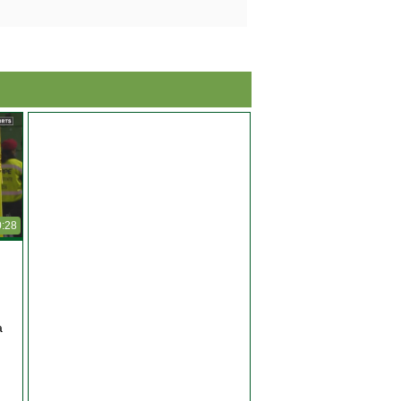
0:28
a