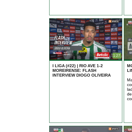
1:27
I LIGA (#22) | RIO AVE 1-2
M
MOREIRENSE: FLASH
LI
INTERVIEW DIOGO OLIVEIRA
Ma
co
la
de
co