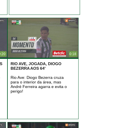
0:20
0:18
S
RIO AVE, JOGADA, DIOGO
BEZERRA AOS 64'
o
Rio Ave: Diogo Bezerra cruza
para o interior da área, mas
André Ferreira agarra e evita o
perigo!
.