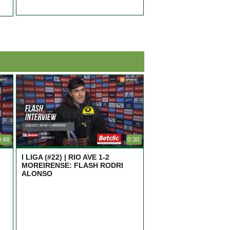
0:48
0:30
I LIGA (#22) | RIO AVE 1-2
MOREIRENSE: FLASH RODRI
ALONSO