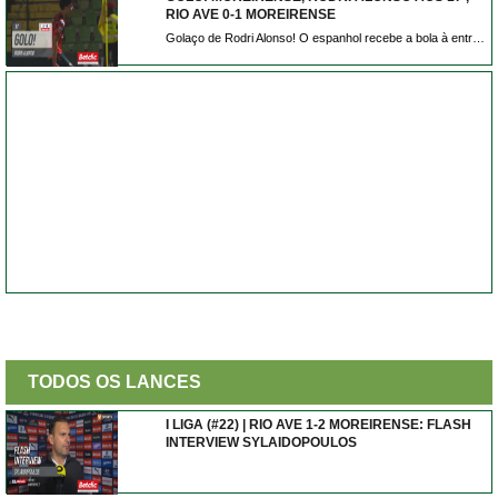
RIO AVE 0-1 MOREIRENSE
Golaço de Rodri Alonso! O espanhol recebe a bola à entrada da área e atira forte e colocado e inaugura o marcador em Vila do Conde.
TODOS OS LANCES
I LIGA (#22) | RIO AVE 1-2 MOREIRENSE: FLASH
INTERVIEW SYLAIDOPOULOS