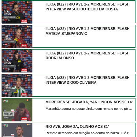
I LIGA (#22) | RIO AVE 1-2 MOREIRENSE: FLASH
INTERVIEW VASCO BOTELHO DA COSTA
I LIGA (#22) | RIO AVE 1-2 MOREIRENSE: FLASH
MATEJA STJEPANOVIC
I LIGA (#22) | RIO AVE 1-2 MOREIRENSE: FLASH
RODRI ALONSO
I LIGA (#22) | RIO AVE 1-2 MOREIRENSE: FLASH
INTERVIEW DIOGO OLIVEIRA
MOREIRENSE, JOGADA, YAN LINCON AOS 90'+4'
Maranhão acerta no poste direito com remate com o pé direito do lado direito da área. Assistência de Cedric Teguia depois de um contra ataque.
RIO AVE, JOGADA, OLINHO AOS 81'
Remate defendido em direção ao centro da baliza. Olé Pohlmann de cabeça no coração da área. Assistência de Diogo Bezerra com um cruzamento para a área.