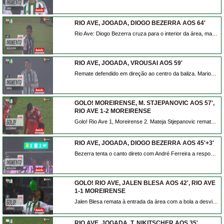
RIO AVE, JOGADA, DIOGO BEZERRA AOS 64'
Rio Ave: Diogo Bezerra cruza para o interior da área, mas André Ferreira agarra e evita o perigo!
RIO AVE, JOGADA, VROUSAI AOS 59'
Remate defendido em direção ao centro da baliza. Marios Vrousai remate com o pé direito no coração da área. Assistência de Andreas Ntoi.
GOLO! MOREIRENSE, M. STJEPANOVIC AOS 57',
RIO AVE 1-2 MOREIRENSE
Golo! Rio Ave 1, Moreirense 2. Mateja Stjepanovic remate com o pé direito de fora da área.
RIO AVE, JOGADA, DIOGO BEZERRA AOS 45'+3'
Bezerra tenta o canto direto com André Ferreira a responder com uma grande defesa.
GOLO! RIO AVE, JALEN BLESA AOS 42', RIO AVE
1-1 MOREIRENSE
Jalen Blesa remata à entrada da área com a bola a desviar em Stjepanovic e a trair André Ferreira. Está feito o empate em Vila do Conde.
RIO AVE, JOGADA, T. NIKITSCHER AOS 35'