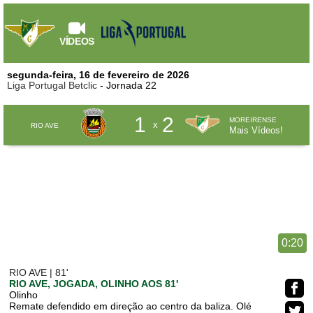
VÍDEOS
segunda-feira, 16 de fevereiro de 2026
Liga Portugal Betclic
- Jornada 22
1
2
MOREIRENSE
x
RIO AVE
Mais Vídeos!
0:20
RIO AVE | 81'
RIO AVE, JOGADA, OLINHO AOS 81'
Olinho
Remate defendido em direção ao centro da baliza. Olé