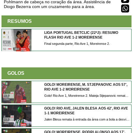
Pohlmann de cabeça no coração da área. Assistência de
Diogo Bezerra com um cruzamento para a área.
RESUMOS
LIGA PORTUGAL BETCLIC (22ªJ): RESUMO
FLASH RIO AVE 1-2 MOREIRENSE
Final segunda parte, Rio Ave 1, Moreirense 2.
GOLOS
GOLO! MOREIRENSE, M. STJEPANOVIC AOS 57',
RIO AVE 1-2 MOREIRENSE
Golo! Rio Ave 1, Moreirense 2. Mateja Stjepanovic remate com o pé direito de fora da área.
GOLO! RIO AVE, JALEN BLESA AOS 42', RIO AVE
1-1 MOREIRENSE
Jalen Blesa remata à entrada da área com a bola a desviar em Stjepanovic e a trair André Ferreira. Está feito o empate em Vila do Conde.
GOLO! MOREIRENSE, RODRI ALONSO AOS 17',