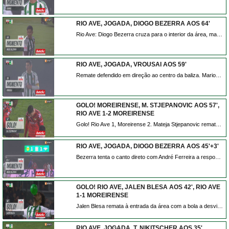
RIO AVE, JOGADA, DIOGO BEZERRA AOS 64'
Rio Ave: Diogo Bezerra cruza para o interior da área, mas André Ferreira agarra e evita o perigo!
RIO AVE, JOGADA, VROUSAI AOS 59'
Remate defendido em direção ao centro da baliza. Marios Vrousai remate com o pé direito no coração da área. Assistência de Andreas Ntoi.
GOLO! MOREIRENSE, M. STJEPANOVIC AOS 57',
RIO AVE 1-2 MOREIRENSE
Golo! Rio Ave 1, Moreirense 2. Mateja Stjepanovic remate com o pé direito de fora da área.
RIO AVE, JOGADA, DIOGO BEZERRA AOS 45'+3'
Bezerra tenta o canto direto com André Ferreira a responder com uma grande defesa.
GOLO! RIO AVE, JALEN BLESA AOS 42', RIO AVE
1-1 MOREIRENSE
Jalen Blesa remata à entrada da área com a bola a desviar em Stjepanovic e a trair André Ferreira. Está feito o empate em Vila do Conde.
RIO AVE, JOGADA, T. NIKITSCHER AOS 35'