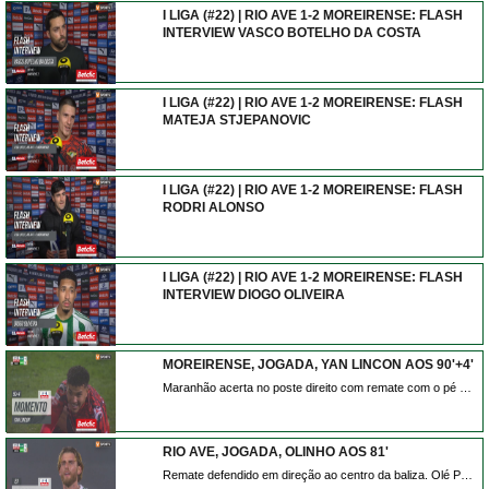
I LIGA (#22) | RIO AVE 1-2 MOREIRENSE: FLASH
INTERVIEW VASCO BOTELHO DA COSTA
I LIGA (#22) | RIO AVE 1-2 MOREIRENSE: FLASH
MATEJA STJEPANOVIC
I LIGA (#22) | RIO AVE 1-2 MOREIRENSE: FLASH
RODRI ALONSO
I LIGA (#22) | RIO AVE 1-2 MOREIRENSE: FLASH
INTERVIEW DIOGO OLIVEIRA
MOREIRENSE, JOGADA, YAN LINCON AOS 90'+4'
Maranhão acerta no poste direito com remate com o pé direito do lado direito da área. Assistência de Cedric Teguia depois de um contra ataque.
RIO AVE, JOGADA, OLINHO AOS 81'
Remate defendido em direção ao centro da baliza. Olé Pohlmann de cabeça no coração da área. Assistência de Diogo Bezerra com um cruzamento para a área.