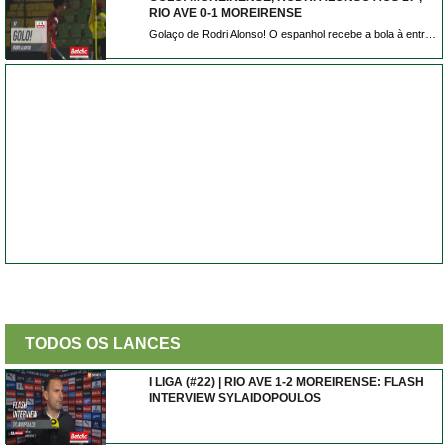
RIO AVE 0-1 MOREIRENSE
Golaço de Rodri Alonso! O espanhol recebe a bola à entrada da área e atira forte e colocado e inaugura o marcador em Vila do Conde.
TODOS OS LANCES
I LIGA (#22) | RIO AVE 1-2 MOREIRENSE: FLASH
INTERVIEW SYLAIDOPOULOS