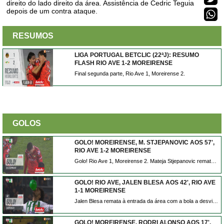
direito do lado direito da área. Assistência de Cedric Teguia
depois de um contra ataque.
RESUMOS
LIGA PORTUGAL BETCLIC (22ªJ): RESUMO
FLASH RIO AVE 1-2 MOREIRENSE
Final segunda parte, Rio Ave 1, Moreirense 2.
GOLOS
GOLO! MOREIRENSE, M. STJEPANOVIC AOS 57',
RIO AVE 1-2 MOREIRENSE
Golo! Rio Ave 1, Moreirense 2. Mateja Stjepanovic remate com o pé direito de fora da área.
GOLO! RIO AVE, JALEN BLESA AOS 42', RIO AVE
1-1 MOREIRENSE
Jalen Blesa remata à entrada da área com a bola a desviar em Stjepanovic e a trair André Ferreira. Está feito o empate em Vila do Conde.
GOLO! MOREIRENSE, RODRI ALONSO AOS 17',