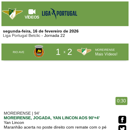
VÍDEOS
segunda-feira, 16 de fevereiro de 2026
Liga Portugal Betclic
- Jornada 22
1
2
MOREIRENSE
x
RIO AVE
Mais Vídeos!
0:30
MOREIRENSE | 94'
MOREIRENSE, JOGADA, YAN LINCON AOS 90'+4'
Yan Lincon
Maranhão acerta no poste direito com remate com o pé